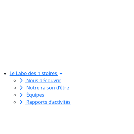
Le Labo des histoires
Nous découvrir
Notre raison d’être
Équipes
Rapports d’activités
Le Labo des histoires est une
association de loi 1901
dédiée à l’initiation à l’écriture