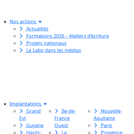
créative
pour toutes et tous.
Nos actions
Actualités
Formations 2026 – Ateliers d’écriture
Projets nationaux
Le Labo dans les médias
Le Labo des histoires est une
association de loi 1901
dédiée à l’initiation à l’écriture
créative
pour toutes et tous.
Implantations
Grand
Ile-de-
Nouvelle-
Est
France
Aquitaine
Guyane
Ouest
Paris
Hauts-
La
Provence-