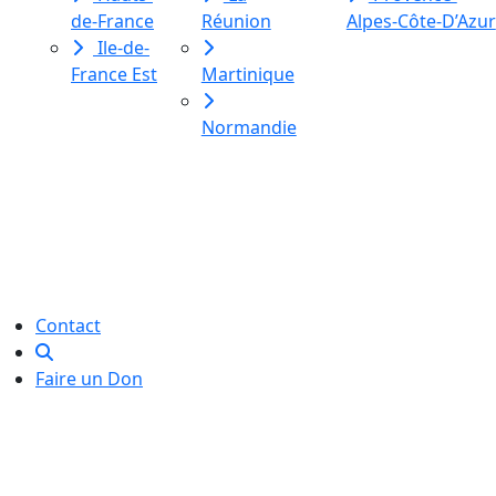
de-France
Réunion
Alpes-Côte-D’Azur
Ile-de-
France Est
Martinique
Normandie
Le Labo des histoires est une
association de loi 1901
dédiée à l’initiation à l’écriture
créative
pour toutes et tous.
Contact
Faire un Don