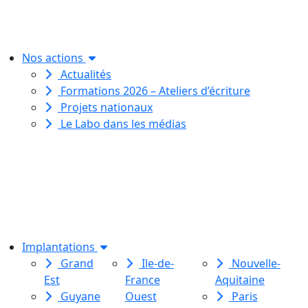
créative
pour toutes et tous.
Nos actions
Actualités
Formations 2026 – Ateliers d’écriture
Projets nationaux
Le Labo dans les médias
Le Labo des histoires est une
association de loi 1901
dédiée à l’initiation à l’écriture
créative
pour toutes et tous.
Implantations
Grand
Ile-de-
Nouvelle-
Est
France
Aquitaine
Guyane
Ouest
Paris