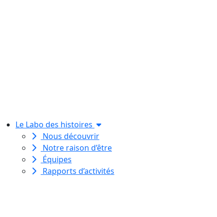
Le Labo des histoires
Nous découvrir
Notre raison d’être
Équipes
Rapports d’activités
Le Labo des histoires est une
association de loi 1901
dédiée à l’initiation à l’écriture