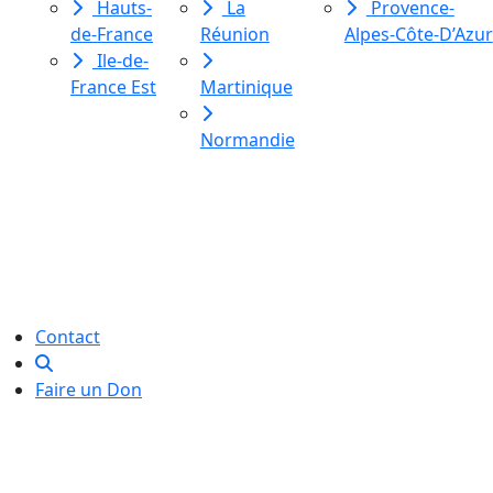
Hauts-
La
Provence-
de-France
Réunion
Alpes-Côte-D’Azur
Ile-de-
France Est
Martinique
Normandie
Le Labo des histoires est une
association de loi 1901
dédiée à l’initiation à l’écriture
créative
pour toutes et tous.
Contact
Faire un Don