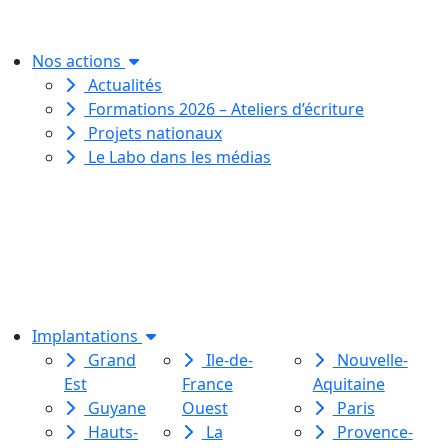
pour toutes et tous.
Nos actions
Actualités
Formations 2026 – Ateliers d’écriture
Projets nationaux
Le Labo dans les médias
Le Labo des histoires est une
association de loi 1901
dédiée à l’initiation à l’écriture
créative
pour toutes et tous.
Implantations
Grand
Ile-de-
Nouvelle-
Est
France
Aquitaine
Guyane
Ouest
Paris
Hauts-
La
Provence-