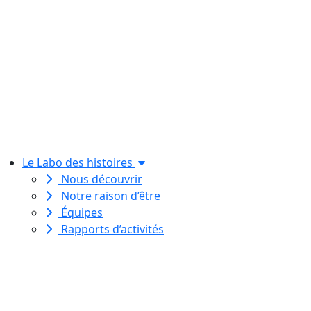
Le Labo des histoires
Nous découvrir
Notre raison d’être
Équipes
Rapports d’activités
Le Labo des histoires est une
association de loi 1901
dédiée à l’initiation à l’écriture
créative