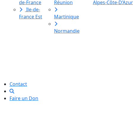
de-France
Réunion
Alpes-Côte-D’Azur
Ile-de-
France Est
Martinique
Normandie
Le Labo des histoires est une
association de loi 1901
dédiée à l’initiation à l’écriture
créative
pour toutes et tous.
Contact
Faire un Don