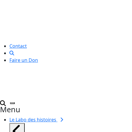
Le Labo des histoires est une
association de loi 1901
dédiée à l’initiation à l’écriture
créative
pour toutes et tous.
Contact
Faire un Don
Menu
Le Labo des histoires