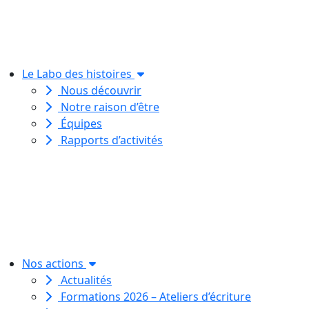
Le Labo des histoires
Nous découvrir
Notre raison d’être
Équipes
Rapports d’activités
Le Labo des histoires est une
association de loi 1901
dédiée à l’initiation à l’écriture
créative
pour toutes et tous.
Nos actions
Actualités
Formations 2026 – Ateliers d’écriture