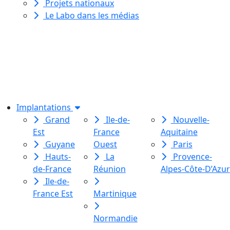
Projets nationaux
Le Labo dans les médias
Le Labo des histoires est une
association de loi 1901
dédiée à l’initiation à l’écriture
créative
pour toutes et tous.
Implantations
Grand
Ile-de-
Nouvelle-
Est
France
Aquitaine
Guyane
Ouest
Paris
Hauts-
La
Provence-
de-France
Réunion
Alpes-Côte-D’Azur
Ile-de-
France Est
Martinique
Normandie