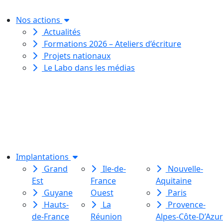
Nos actions
Actualités
Formations 2026 – Ateliers d’écriture
Projets nationaux
Le Labo dans les médias
Le Labo des histoires est une
association de loi 1901
dédiée à l’initiation à l’écriture
créative
pour toutes et tous.
Implantations
Grand
Ile-de-
Nouvelle-
Est
France
Aquitaine
Guyane
Ouest
Paris
Hauts-
La
Provence-
de-France
Réunion
Alpes-Côte-D’Azur