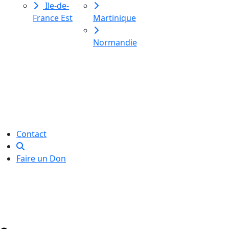
Ile-de-
France Est
Martinique
Normandie
Le Labo des histoires est une
association de loi 1901
dédiée à l’initiation à l’écriture
créative
pour toutes et tous.
Contact
Faire un Don