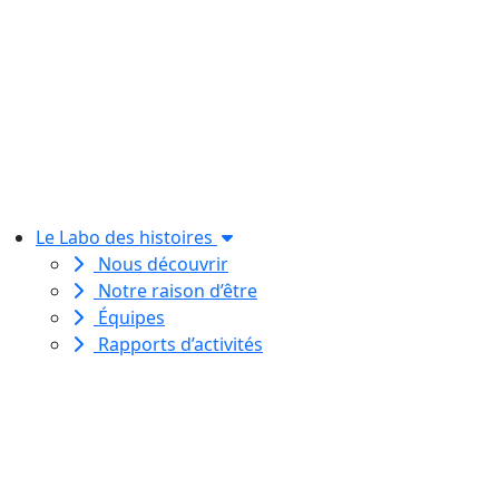
Le Labo des histoires
Nous découvrir
Notre raison d’être
Équipes
Rapports d’activités
Le Labo des histoires est une
association de loi 1901
dédiée à l’initiation à l’écriture
créative
pour toutes et tous.