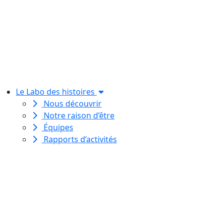
Le Labo des histoires
Nous découvrir
Notre raison d’être
Équipes
Rapports d’activités
Le Labo des histoires est une
association de loi 1901
dédiée à l’initiation à l’écriture
créative
pour toutes et tous.