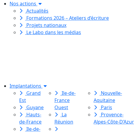
Nos actions
Actualités
Formations 2026 – Ateliers d’écriture
Projets nationaux
Le Labo dans les médias
Le Labo des histoires est une
association de loi 1901
dédiée à l’initiation à l’écriture
créative
pour toutes et tous.
Implantations
Grand
Ile-de-
Nouvelle-
Est
France
Aquitaine
Guyane
Ouest
Paris
Hauts-
La
Provence-
de-France
Réunion
Alpes-Côte-D’Azur
Ile-de-