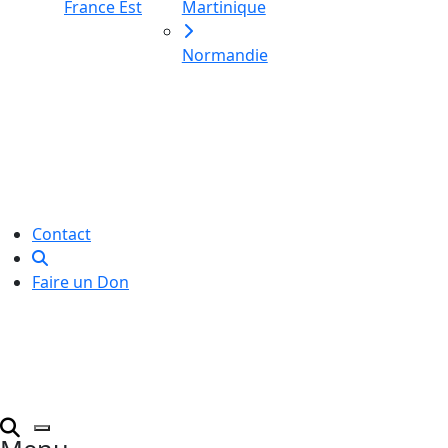
France Est
Martinique
Normandie
Le Labo des histoires est une
association de loi 1901
dédiée à l’initiation à l’écriture
créative
pour toutes et tous.
Contact
Faire un Don