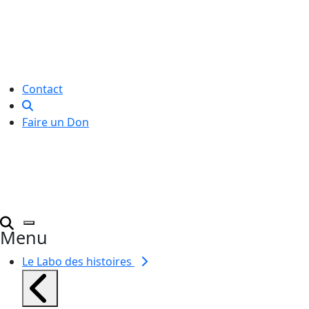
association de loi 1901
dédiée à l’initiation à l’écriture
créative
pour toutes et tous.
Contact
Faire un Don
Menu
Le Labo des histoires