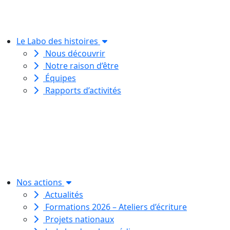
Le Labo des histoires
Nous découvrir
Notre raison d’être
Équipes
Rapports d’activités
Le Labo des histoires est une
association de loi 1901
dédiée à l’initiation à l’écriture
créative
pour toutes et tous.
Nos actions
Actualités
Formations 2026 – Ateliers d’écriture
Projets nationaux