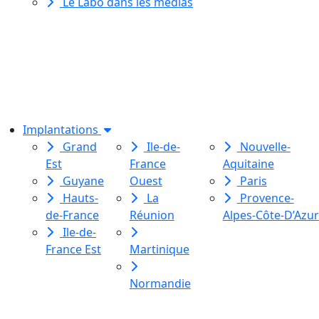
Le Labo dans les médias
Le Labo des histoires est une
association de loi 1901
dédiée à l’initiation à l’écriture
créative
pour toutes et tous.
Implantations
Grand
Ile-de-
Nouvelle-
Est
France
Aquitaine
Guyane
Ouest
Paris
Hauts-
La
Provence-
de-France
Réunion
Alpes-Côte-D’Azur
Ile-de-
France Est
Martinique
Normandie
Le Labo des histoires est une