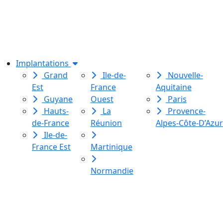
association de loi 1901
dédiée à l’initiation à l’écriture
créative
pour toutes et tous.
Implantations
Grand
Ile-de-
Nouvelle-
Est
France
Aquitaine
Guyane
Ouest
Paris
Hauts-
La
Provence-
de-France
Réunion
Alpes-Côte-D’Azur
Ile-de-
France Est
Martinique
Normandie
Le Labo des histoires est une
association de loi 1901
dédiée à l’initiation à l’écriture