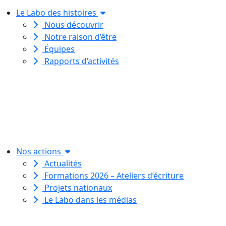
Le Labo des histoires
Nous découvrir
Notre raison d’être
Équipes
Rapports d’activités
Le Labo des histoires est une
association de loi 1901
dédiée à l’initiation à l’écriture
créative
pour toutes et tous.
Nos actions
Actualités
Formations 2026 – Ateliers d’écriture
Projets nationaux
Le Labo dans les médias
Le Labo des histoires est une