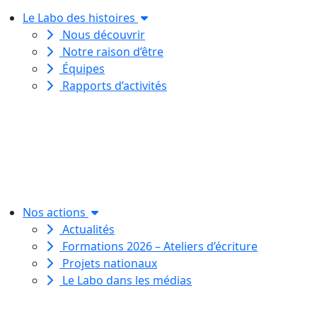
Le Labo des histoires
Nous découvrir
Notre raison d’être
Équipes
Rapports d’activités
Le Labo des histoires est une
association de loi 1901
dédiée à l’initiation à l’écriture
créative
pour toutes et tous.
Nos actions
Actualités
Formations 2026 – Ateliers d’écriture
Projets nationaux
Le Labo dans les médias
Le Labo des histoires est une