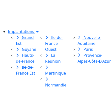
association de loi 1901
dédiée à l’initiation à l’écriture
créative
pour toutes et tous.
Implantations
Grand
Ile-de-
Nouvelle-
Est
France
Aquitaine
Guyane
Ouest
Paris
Hauts-
La
Provence-
de-France
Réunion
Alpes-Côte-D’Azur
Ile-de-
France Est
Martinique
Normandie
Le Labo des histoires est une
association de loi 1901
dédiée à l’initiation à l’écriture