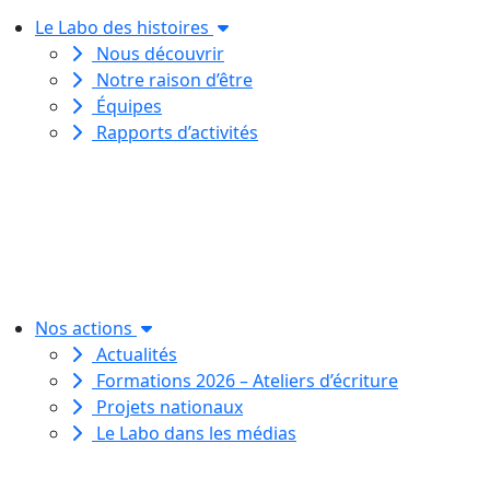
Le Labo des histoires
Nous découvrir
Notre raison d’être
Équipes
Rapports d’activités
Le Labo des histoires est une
association de loi 1901
dédiée à l’initiation à l’écriture
créative
pour toutes et tous.
Nos actions
Actualités
Formations 2026 – Ateliers d’écriture
Projets nationaux
Le Labo dans les médias
Le Labo des histoires est une