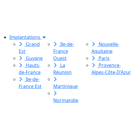
association de loi 1901
dédiée à l’initiation à l’écriture
créative
pour toutes et tous.
Implantations
Grand
Ile-de-
Nouvelle-
Est
France
Aquitaine
Guyane
Ouest
Paris
Hauts-
La
Provence-
de-France
Réunion
Alpes-Côte-D’Azur
Ile-de-
France Est
Martinique
Normandie
Le Labo des histoires est une
association de loi 1901
dédiée à l’initiation à l’écriture