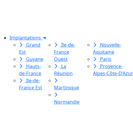
association de loi 1901
dédiée à l’initiation à l’écriture
créative
pour toutes et tous.
Implantations
Grand
Ile-de-
Nouvelle-
Est
France
Aquitaine
Guyane
Ouest
Paris
Hauts-
La
Provence-
de-France
Réunion
Alpes-Côte-D’Azur
Ile-de-
France Est
Martinique
Normandie
Le Labo des histoires est une
association de loi 1901
dédiée à l’initiation à l’écriture