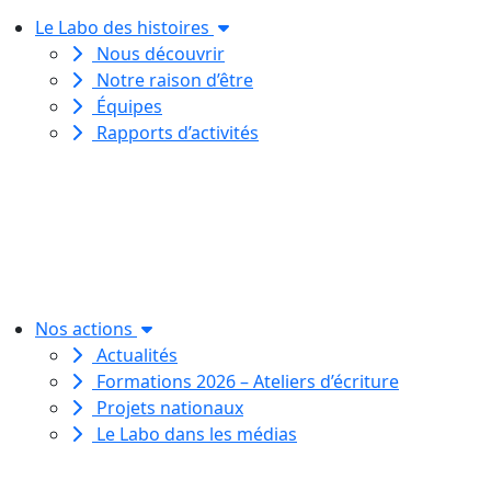
Le Labo des histoires
Nous découvrir
Notre raison d’être
Équipes
Rapports d’activités
Le Labo des histoires est une
association de loi 1901
dédiée à l’initiation à l’écriture
créative
pour toutes et tous.
Nos actions
Actualités
Formations 2026 – Ateliers d’écriture
Projets nationaux
Le Labo dans les médias
Le Labo des histoires est une