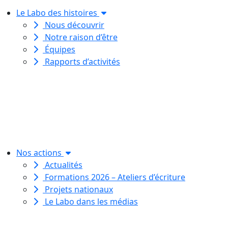
Le Labo des histoires
Nous découvrir
Notre raison d’être
Équipes
Rapports d’activités
Le Labo des histoires est une
association de loi 1901
dédiée à l’initiation à l’écriture
créative
pour toutes et tous.
Nos actions
Actualités
Formations 2026 – Ateliers d’écriture
Projets nationaux
Le Labo dans les médias
Le Labo des histoires est une