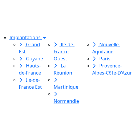
association de loi 1901
dédiée à l’initiation à l’écriture
créative
pour toutes et tous.
Implantations
Grand
Ile-de-
Nouvelle-
Est
France
Aquitaine
Guyane
Ouest
Paris
Hauts-
La
Provence-
de-France
Réunion
Alpes-Côte-D’Azur
Ile-de-
France Est
Martinique
Normandie
Le Labo des histoires est une
association de loi 1901
dédiée à l’initiation à l’écriture