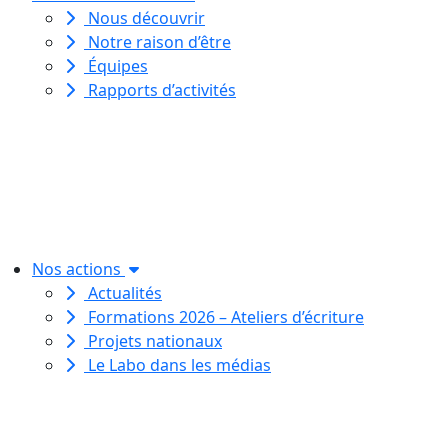
Nous découvrir
Notre raison d’être
Équipes
Rapports d’activités
Le Labo des histoires est une
association de loi 1901
dédiée à l’initiation à l’écriture
créative
pour toutes et tous.
Nos actions
Actualités
Formations 2026 – Ateliers d’écriture
Projets nationaux
Le Labo dans les médias
Le Labo des histoires est une
association de loi 1901