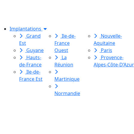
dédiée à l’initiation à l’écriture
créative
pour toutes et tous.
Implantations
Grand
Ile-de-
Nouvelle-
Est
France
Aquitaine
Guyane
Ouest
Paris
Hauts-
La
Provence-
de-France
Réunion
Alpes-Côte-D’Azur
Ile-de-
France Est
Martinique
Normandie
Le Labo des histoires est une
association de loi 1901
dédiée à l’initiation à l’écriture
créative