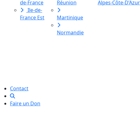
de-France
Réunion
Alpes-Côte-D’Azur
Ile-de-
France Est
Martinique
Normandie
Le Labo des histoires est une
association de loi 1901
dédiée à l’initiation à l’écriture
créative
pour toutes et tous.
Contact
Faire un Don