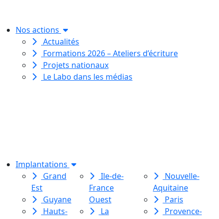
pour toutes et tous.
Nos actions
Actualités
Formations 2026 – Ateliers d’écriture
Projets nationaux
Le Labo dans les médias
Le Labo des histoires est une
association de loi 1901
dédiée à l’initiation à l’écriture
créative
pour toutes et tous.
Implantations
Grand
Ile-de-
Nouvelle-
Est
France
Aquitaine
Guyane
Ouest
Paris
Hauts-
La
Provence-