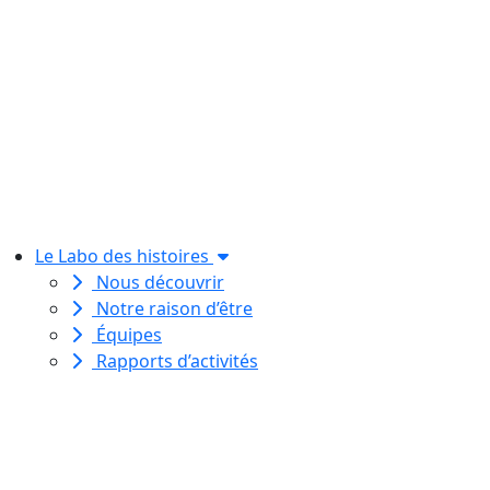
Le Labo des histoires
Nous découvrir
Notre raison d’être
Équipes
Rapports d’activités
Le Labo des histoires est une
association de loi 1901
dédiée à l’initiation à l’écriture
créative