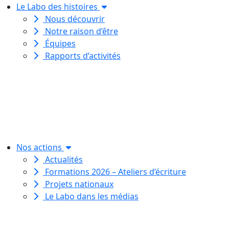
Le Labo des histoires
Nous découvrir
Notre raison d’être
Équipes
Rapports d’activités
Le Labo des histoires est une
association de loi 1901
dédiée à l’initiation à l’écriture
créative
pour toutes et tous.
Nos actions
Actualités
Formations 2026 – Ateliers d’écriture
Projets nationaux
Le Labo dans les médias
Le Labo des histoires est une