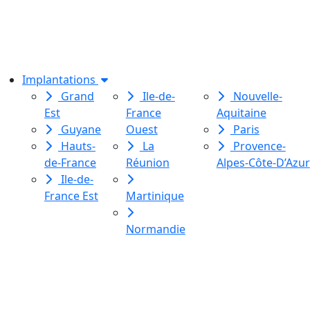
association de loi 1901
dédiée à l’initiation à l’écriture
créative
pour toutes et tous.
Implantations
Grand
Ile-de-
Nouvelle-
Est
France
Aquitaine
Guyane
Ouest
Paris
Hauts-
La
Provence-
de-France
Réunion
Alpes-Côte-D’Azur
Ile-de-
France Est
Martinique
Normandie
Le Labo des histoires est une
association de loi 1901
dédiée à l’initiation à l’écriture
créative