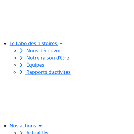
Le Labo des histoires
Nous découvrir
Notre raison d’être
Équipes
Rapports d’activités
Le Labo des histoires est une
association de loi 1901
dédiée à l’initiation à l’écriture
créative
pour toutes et tous.
Nos actions
Actualités