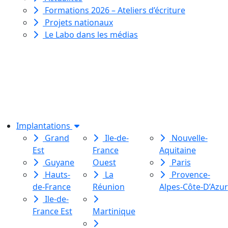
Formations 2026 – Ateliers d’écriture
Projets nationaux
Le Labo dans les médias
Le Labo des histoires est une
association de loi 1901
dédiée à l’initiation à l’écriture
créative
pour toutes et tous.
Implantations
Grand
Ile-de-
Nouvelle-
Est
France
Aquitaine
Guyane
Ouest
Paris
Hauts-
La
Provence-
de-France
Réunion
Alpes-Côte-D’Azur
Ile-de-
France Est
Martinique