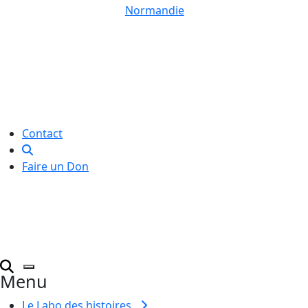
Normandie
Le Labo des histoires est une
association de loi 1901
dédiée à l’initiation à l’écriture
créative
pour toutes et tous.
Contact
Faire un Don
Menu
Le Labo des histoires