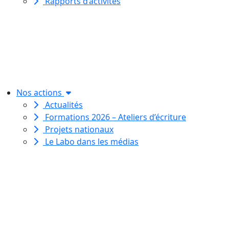
Rapports d’activités
Le Labo des histoires est une
association de loi 1901
dédiée à l’initiation à l’écriture
créative
pour toutes et tous.
Nos actions
Actualités
Formations 2026 – Ateliers d’écriture
Projets nationaux
Le Labo dans les médias
Le Labo des histoires est une
association de loi 1901
dédiée à l’initiation à l’écriture
créative
pour toutes et tous.