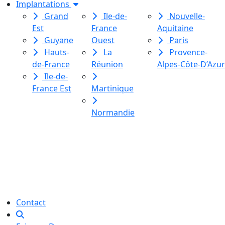
Implantations
Grand
Ile-de-
Nouvelle-
Est
France
Aquitaine
Guyane
Ouest
Paris
Hauts-
La
Provence-
de-France
Réunion
Alpes-Côte-D’Azur
Ile-de-
France Est
Martinique
Normandie
Le Labo des histoires est une
association de loi 1901
dédiée à l’initiation à l’écriture
créative
pour toutes et tous.
Contact