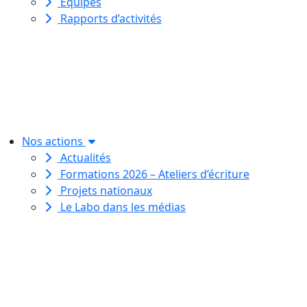
Équipes
Rapports d’activités
Le Labo des histoires est une
association de loi 1901
dédiée à l’initiation à l’écriture
créative
pour toutes et tous.
Nos actions
Actualités
Formations 2026 – Ateliers d’écriture
Projets nationaux
Le Labo dans les médias
Le Labo des histoires est une
association de loi 1901
dédiée à l’initiation à l’écriture
créative
pour toutes et tous.