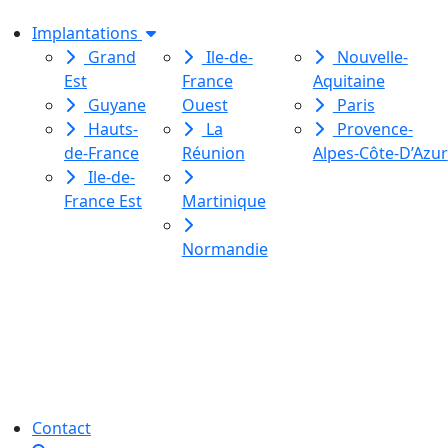
Implantations
Grand
Ile-de-
Nouvelle-
Est
France
Aquitaine
Guyane
Ouest
Paris
Hauts-
La
Provence-
de-France
Réunion
Alpes-Côte-D’Azur
Ile-de-
France Est
Martinique
Normandie
Le Labo des histoires est une
association de loi 1901
dédiée à l’initiation à l’écriture
créative
pour toutes et tous.
Contact