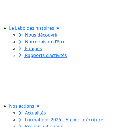
Le Labo des histoires
Nous découvrir
Notre raison d’être
Équipes
Rapports d’activités
Le Labo des histoires est une
association de loi 1901
dédiée à l’initiation à l’écriture
créative
pour toutes et tous.
Nos actions
Actualités
Formations 2026 – Ateliers d’écriture
Projets nationaux