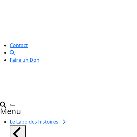
Le Labo des histoires est une
association de loi 1901
dédiée à l’initiation à l’écriture
créative
pour toutes et tous.
Contact
Faire un Don
Menu
Le Labo des histoires