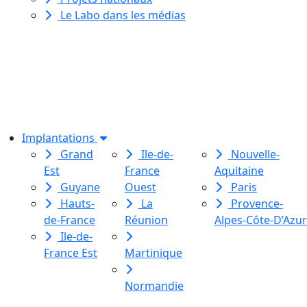
Le Labo dans les médias
Le Labo des histoires est une
association de loi 1901
dédiée à l’initiation à l’écriture
créative
pour toutes et tous.
Implantations
Grand
Ile-de-
Nouvelle-
Est
France
Aquitaine
Guyane
Ouest
Paris
Hauts-
La
Provence-
de-France
Réunion
Alpes-Côte-D’Azur
Ile-de-
France Est
Martinique
Normandie