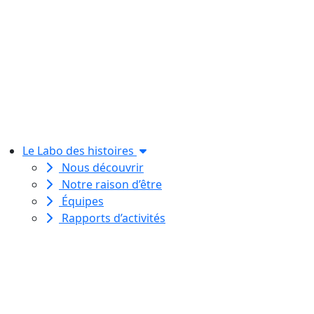
Le Labo des histoires
Nous découvrir
Notre raison d’être
Équipes
Rapports d’activités
Le Labo des histoires est une
association de loi 1901
dédiée à l’initiation à l’écriture
créative