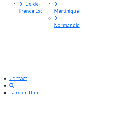
Ile-de-
France Est
Martinique
Normandie
Le Labo des histoires est une
association de loi 1901
dédiée à l’initiation à l’écriture
créative
pour toutes et tous.
Contact
Faire un Don