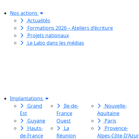
pour toutes et tous.
Nos actions
Actualités
Formations 2026 – Ateliers d’écriture
Projets nationaux
Le Labo dans les médias
Le Labo des histoires est une
association de loi 1901
dédiée à l’initiation à l’écriture
créative
pour toutes et tous.
Implantations
Grand
Ile-de-
Nouvelle-
Est
France
Aquitaine
Guyane
Ouest
Paris
Hauts-
La
Provence-
de-France
Réunion
Alpes-Côte-D’Azur