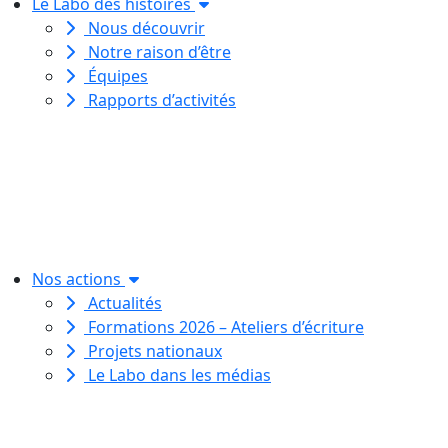
Le Labo des histoires
Nous découvrir
Notre raison d’être
Équipes
Rapports d’activités
Le Labo des histoires est une
association de loi 1901
dédiée à l’initiation à l’écriture
créative
pour toutes et tous.
Nos actions
Actualités
Formations 2026 – Ateliers d’écriture
Projets nationaux
Le Labo dans les médias
Le Labo des histoires est une
association de loi 1901