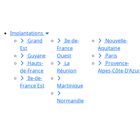
dédiée à l’initiation à l’écriture
créative
pour toutes et tous.
Implantations
Grand
Ile-de-
Nouvelle-
Est
France
Aquitaine
Guyane
Ouest
Paris
Hauts-
La
Provence-
de-France
Réunion
Alpes-Côte-D’Azur
Ile-de-
France Est
Martinique
Normandie
Le Labo des histoires est une
association de loi 1901
dédiée à l’initiation à l’écriture
créative