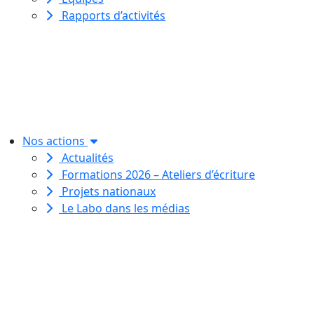
Rapports d’activités
Le Labo des histoires est une
association de loi 1901
dédiée à l’initiation à l’écriture
créative
pour toutes et tous.
Nos actions
Actualités
Formations 2026 – Ateliers d’écriture
Projets nationaux
Le Labo dans les médias
Le Labo des histoires est une
association de loi 1901
dédiée à l’initiation à l’écriture
créative
pour toutes et tous.