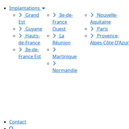
Implantations
Grand
Ile-de-
Nouvelle-
Est
France
Aquitaine
Guyane
Ouest
Paris
Hauts-
La
Provence-
de-France
Réunion
Alpes-Côte-D’Azur
Ile-de-
France Est
Martinique
Normandie
Le Labo des histoires est une
association de loi 1901
dédiée à l’initiation à l’écriture
créative
pour toutes et tous.
Contact