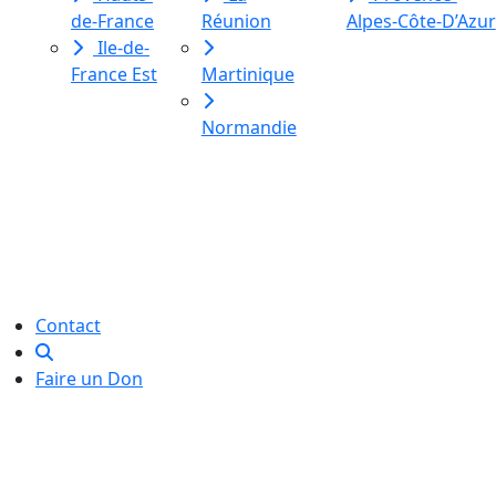
de-France
Réunion
Alpes-Côte-D’Azur
Ile-de-
France Est
Martinique
Normandie
Le Labo des histoires est une
association de loi 1901
dédiée à l’initiation à l’écriture
créative
pour toutes et tous.
Contact
Faire un Don