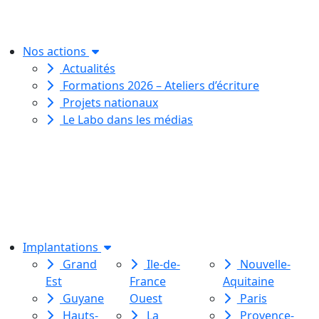
créative
pour toutes et tous.
Nos actions
Actualités
Formations 2026 – Ateliers d’écriture
Projets nationaux
Le Labo dans les médias
Le Labo des histoires est une
association de loi 1901
dédiée à l’initiation à l’écriture
créative
pour toutes et tous.
Implantations
Grand
Ile-de-
Nouvelle-
Est
France
Aquitaine
Guyane
Ouest
Paris
Hauts-
La
Provence-