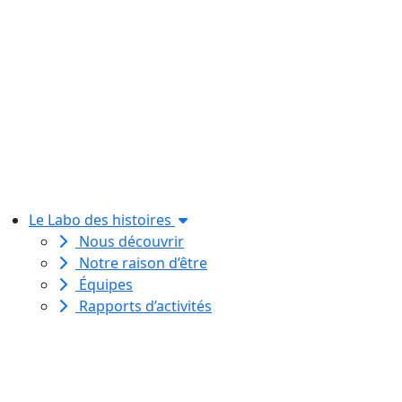
Le Labo des histoires
Nous découvrir
Notre raison d’être
Équipes
Rapports d’activités
Le Labo des histoires est une
association de loi 1901
dédiée à l’initiation à l’écriture