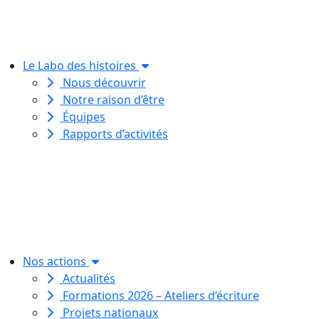
Le Labo des histoires
Nous découvrir
Notre raison d’être
Équipes
Rapports d’activités
Le Labo des histoires est une
association de loi 1901
dédiée à l’initiation à l’écriture
créative
pour toutes et tous.
Nos actions
Actualités
Formations 2026 – Ateliers d’écriture
Projets nationaux