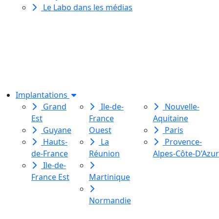
Le Labo dans les médias
Le Labo des histoires est une
association de loi 1901
dédiée à l’initiation à l’écriture
créative
pour toutes et tous.
Implantations
Grand
Ile-de-
Nouvelle-
Est
France
Aquitaine
Guyane
Ouest
Paris
Hauts-
La
Provence-
de-France
Réunion
Alpes-Côte-D’Azur
Ile-de-
France Est
Martinique
Normandie