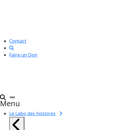
Le Labo des histoires est une
association de loi 1901
dédiée à l’initiation à l’écriture
créative
pour toutes et tous.
Contact
Faire un Don
Menu
Le Labo des histoires