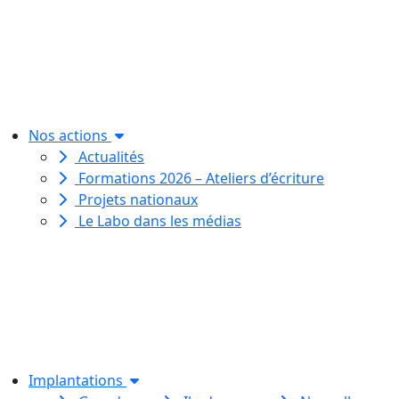
Le Labo des histoires est une
association de loi 1901
dédiée à l’initiation à l’écriture
créative
pour toutes et tous.
Nos actions
Actualités
Formations 2026 – Ateliers d’écriture
Projets nationaux
Le Labo dans les médias
Le Labo des histoires est une
association de loi 1901
dédiée à l’initiation à l’écriture
créative
pour toutes et tous.
Implantations