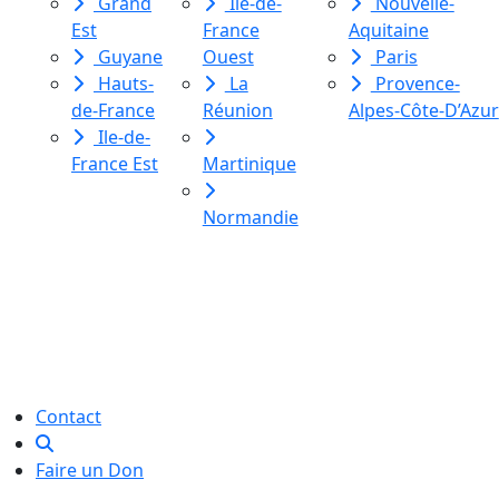
Grand
Ile-de-
Nouvelle-
Est
France
Aquitaine
Guyane
Ouest
Paris
Hauts-
La
Provence-
de-France
Réunion
Alpes-Côte-D’Azur
Ile-de-
France Est
Martinique
Normandie
Le Labo des histoires est une
association de loi 1901
dédiée à l’initiation à l’écriture
créative
pour toutes et tous.
Contact
Faire un Don