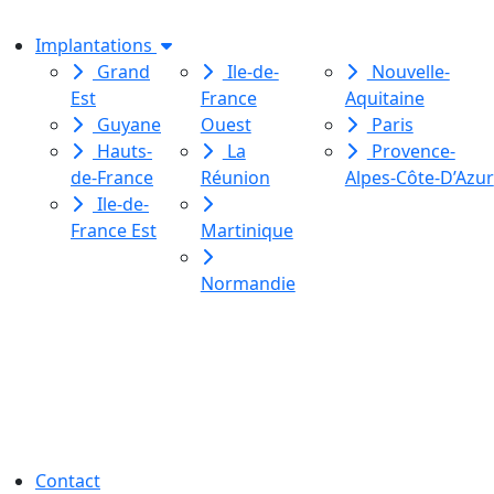
Implantations
Grand
Ile-de-
Nouvelle-
Est
France
Aquitaine
Guyane
Ouest
Paris
Hauts-
La
Provence-
de-France
Réunion
Alpes-Côte-D’Azur
Ile-de-
France Est
Martinique
Normandie
Le Labo des histoires est une
association de loi 1901
dédiée à l’initiation à l’écriture
créative
pour toutes et tous.
Contact