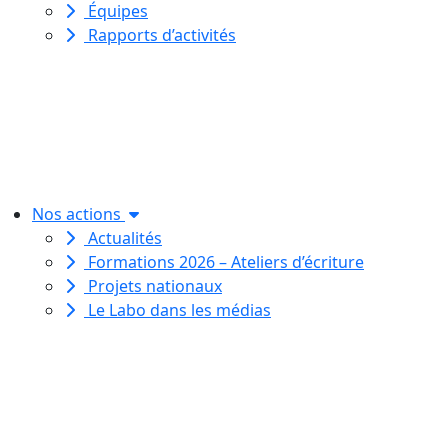
Équipes
Rapports d’activités
Le Labo des histoires est une
association de loi 1901
dédiée à l’initiation à l’écriture
créative
pour toutes et tous.
Nos actions
Actualités
Formations 2026 – Ateliers d’écriture
Projets nationaux
Le Labo dans les médias
Le Labo des histoires est une
association de loi 1901
dédiée à l’initiation à l’écriture
créative
pour toutes et tous.