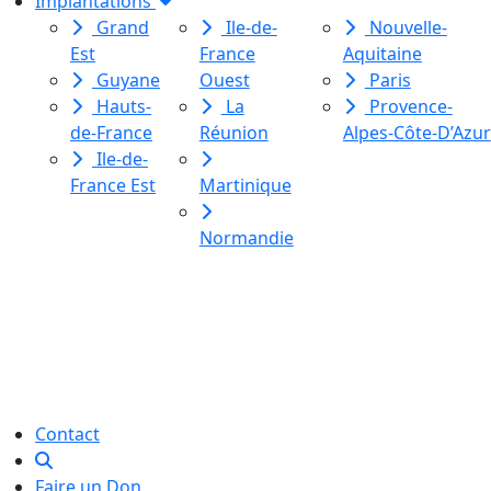
Implantations
Grand
Ile-de-
Nouvelle-
Est
France
Aquitaine
Guyane
Ouest
Paris
Hauts-
La
Provence-
de-France
Réunion
Alpes-Côte-D’Azur
Ile-de-
France Est
Martinique
Normandie
Le Labo des histoires est une
association de loi 1901
dédiée à l’initiation à l’écriture
créative
pour toutes et tous.
Contact
Faire un Don