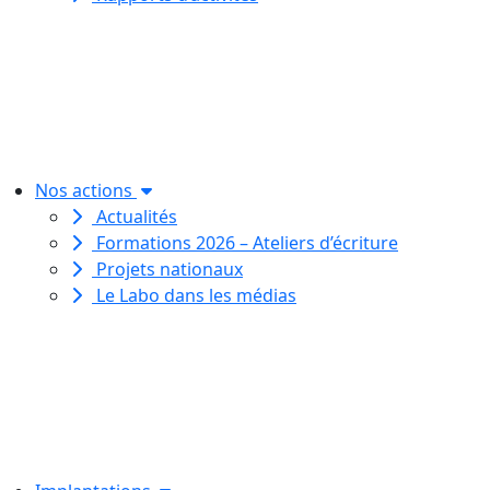
Le Labo des histoires est une
association de loi 1901
dédiée à l’initiation à l’écriture
créative
pour toutes et tous.
Nos actions
Actualités
Formations 2026 – Ateliers d’écriture
Projets nationaux
Le Labo dans les médias
Le Labo des histoires est une
association de loi 1901
dédiée à l’initiation à l’écriture
créative
pour toutes et tous.