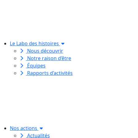
Le Labo des histoires
Nous découvrir
Notre raison d’être
Équipes
Rapports d’activités
Le Labo des histoires est une
association de loi 1901
dédiée à l’initiation à l’écriture
créative
pour toutes et tous.
Nos actions
Actualités