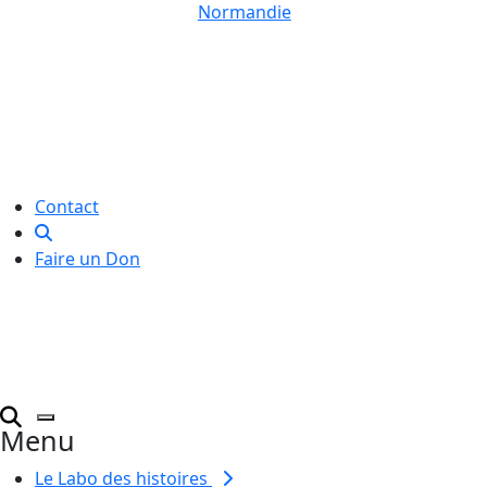
Normandie
Le Labo des histoires est une
association de loi 1901
dédiée à l’initiation à l’écriture
créative
pour toutes et tous.
Contact
Faire un Don
Menu
Le Labo des histoires