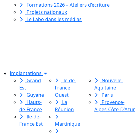
Formations 2026 – Ateliers d’écriture
Projets nationaux
Le Labo dans les médias
Le Labo des histoires est une
association de loi 1901
dédiée à l’initiation à l’écriture
créative
pour toutes et tous.
Implantations
Grand
Ile-de-
Nouvelle-
Est
France
Aquitaine
Guyane
Ouest
Paris
Hauts-
La
Provence-
de-France
Réunion
Alpes-Côte-D’Azur
Ile-de-
France Est
Martinique