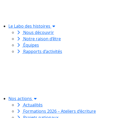
Le Labo des histoires
Nous découvrir
Notre raison d’être
Équipes
Rapports d’activités
Le Labo des histoires est une
association de loi 1901
dédiée à l’initiation à l’écriture
créative
pour toutes et tous.
Nos actions
Actualités
Formations 2026 – Ateliers d’écriture
Projets nationaux