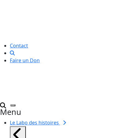
Le Labo des histoires est une
association de loi 1901
dédiée à l’initiation à l’écriture
créative
pour toutes et tous.
Contact
Faire un Don
Menu
Le Labo des histoires