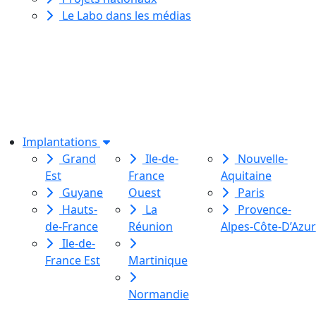
Le Labo dans les médias
Le Labo des histoires est une
association de loi 1901
dédiée à l’initiation à l’écriture
créative
pour toutes et tous.
Implantations
Grand
Ile-de-
Nouvelle-
Est
France
Aquitaine
Guyane
Ouest
Paris
Hauts-
La
Provence-
de-France
Réunion
Alpes-Côte-D’Azur
Ile-de-
France Est
Martinique
Normandie